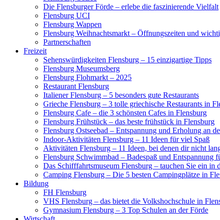
Die Flensburger Förde – erlebe die faszinierende Vielfalt
Flensburg UCI
Flensburg Wappen
Flensburg Weihnachtsmarkt – Öffnungszeiten und wichti
Partnerschaften
Freizeit
Sehenswürdigkeiten Flensburg – 15 einzigartige Tipps
Flensburg Museumsberg
Flensburg Flohmarkt – 2025
Restaurant Flensburg
Italiener Flensburg – 5 besonders gute Restaurants
Grieche Flensburg – 3 tolle griechische Restaurants in F
Flensburg Cafe – die 3 schönsten Cafes in Flensburg
Flensburg Frühstück – das beste frühstück in Flensburg
Flensburg Ostseebad – Entspannung und Erholung an de
Indoor-Aktivitäten Flensburg – 11 Ideen für viel Spaß
Aktivitäten Flensburg – 11 Ideen, bei denen dir nicht lan
Flensburg Schwimmbad – Badespaß und Entspannung fü
Das Schifffahrtsmuseum Flensburg – tauchen Sie ein in 
Camping Flensburg – Die 5 besten Campingplätze in F
Bildung
FH Flensburg
VHS Flensburg – das bietet die Volkshochschule in Flen
Gymnasium Flensburg – 3 Top Schulen an der Förde
Wirtschaft