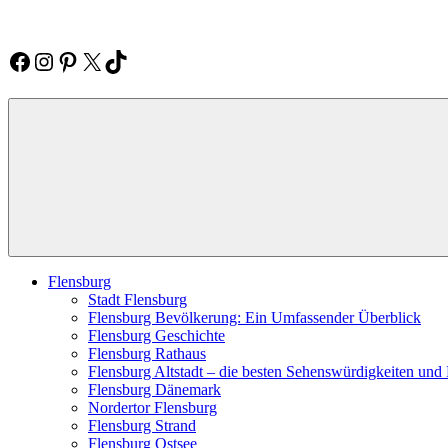
Zum
Inhalt
springen
Facebook
Instagram
Pinterest
X
TikTok
Flensburg
Regional
–
Neuigkeiten
aus
der
Stadt
und
Umgebung
Flensburg
Stadt Flensburg
Flensburg Bevölkerung: Ein Umfassender Überblick
Flensburg Geschichte
Flensburg Rathaus
Flensburg Altstadt – die besten Sehenswürdigkeiten un
Flensburg Dänemark
Nordertor Flensburg
Flensburg Strand
Flensburg Ostsee