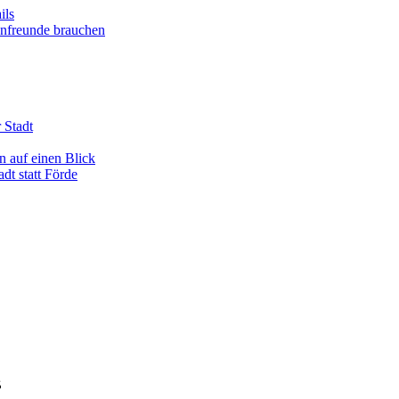
ils
enfreunde brauchen
 Stadt
n auf einen Blick
dt statt Förde
ß