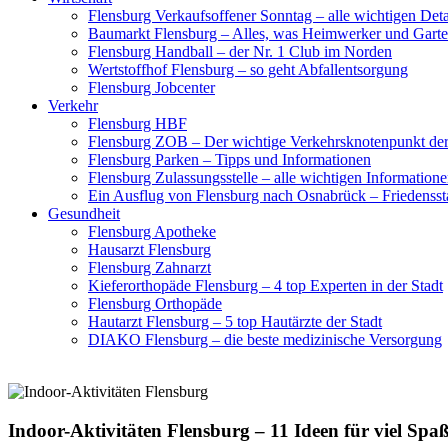
Flensburg Verkaufsoffener Sonntag – alle wichtigen Deta
Baumarkt Flensburg – Alles, was Heimwerker und Gart
Flensburg Handball – der Nr. 1 Club im Norden
Wertstoffhof Flensburg – so geht Abfallentsorgung
Flensburg Jobcenter
Verkehr
Flensburg HBF
Flensburg ZOB – Der wichtige Verkehrsknotenpunkt der
Flensburg Parken – Tipps und Informationen
Flensburg Zulassungsstelle – alle wichtigen Informatione
Ein Ausflug von Flensburg nach Osnabrück – Friedenssta
Gesundheit
Flensburg Apotheke
Hausarzt Flensburg
Flensburg Zahnarzt
Kieferorthopäde Flensburg – 4 top Experten in der Stadt
Flensburg Orthopäde
Hautarzt Flensburg – 5 top Hautärzte der Stadt
DIAKO Flensburg – die beste medizinische Versorgung
Indoor-Aktivitäten Flensburg – 11 Ideen für viel Spa