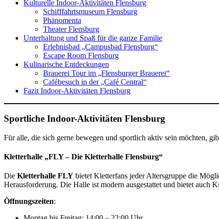
Kulturelle Indoor-Aktivitäten Flensburg
Schifffahrtsmuseum Flensburg
Phänomenta
Theater Flensburg
Unterhaltung und Spaß für die ganze Familie
Erlebnisbad „Campusbad Flensburg“
Escape Room Flensburg
Kulinarische Entdeckungen
Brauerei Tour im „Flensburger Brauerei“
Cafébesuch in der „Café Central“
Fazit Indoor-Aktivitäten Flensburg
Sportliche Indoor-Aktivitäten Flensburg
Für alle, die sich gerne bewegen und sportlich aktiv sein möchten, gi
Kletterhalle „FLY – Die Kletterhalle Flensburg“
Die
Kletterhalle FLY
bietet Kletterfans jeder Altersgruppe die Mögl
Herausforderung. Die Halle ist modern ausgestattet und bietet auch K
Öffnungszeiten
:
Montag bis Freitag: 14:00 – 22:00 Uhr