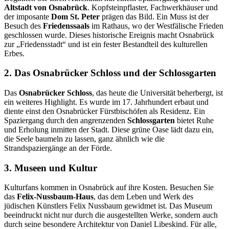
Altstadt von Osnabrück
. Kopfsteinpflaster, Fachwerkhäuser und
der imposante
Dom St. Peter
prägen das Bild. Ein Muss ist der
Besuch des
Friedenssaals
im Rathaus, wo der Westfälische Frieden
geschlossen wurde. Dieses historische Ereignis macht Osnabrück
zur „Friedensstadt“ und ist ein fester Bestandteil des kulturellen
Erbes.
2.
Das Osnabrücker Schloss und der Schlossgarten
Das
Osnabrücker Schloss
, das heute die Universität beherbergt, ist
ein weiteres Highlight. Es wurde im 17. Jahrhundert erbaut und
diente einst den Osnabrücker Fürstbischöfen als Residenz. Ein
Spaziergang durch den angrenzenden
Schlossgarten
bietet Ruhe
und Erholung inmitten der Stadt. Diese grüne Oase lädt dazu ein,
die Seele baumeln zu lassen, ganz ähnlich wie die
Strandspaziergänge an der Förde.
3.
Museen und Kultur
Kulturfans kommen in Osnabrück auf ihre Kosten. Besuchen Sie
das
Felix-Nussbaum-Haus
, das dem Leben und Werk des
jüdischen Künstlers Felix Nussbaum gewidmet ist. Das Museum
beeindruckt nicht nur durch die ausgestellten Werke, sondern auch
durch seine besondere Architektur von Daniel Libeskind. Für alle,