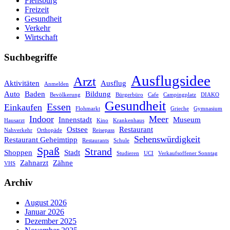
Flensburg
Freizeit
Gesundheit
Verkehr
Wirtschaft
Suchbegriffe
Ausflugsidee
Arzt
Aktivitäten
Ausflug
Anmelden
Auto
Baden
Bildung
Bevölkerung
Bürgerbüro
Cafe
Campingplatz
DIAKO
Gesundheit
Essen
Einkaufen
Flohmarkt
Grieche
Gymnasium
Indoor
Meer
Innenstadt
Museum
Hausarzt
Kino
Krankenhaus
Ostsee
Restaurant
Nahverkehr
Orthopäde
Reisepass
Sehenswürdigkeit
Restaurant Geheimtipp
Restaurants
Schule
Spaß
Strand
Shoppen
Stadt
Studieren
UCI
Verkaufsoffener Sonntag
Zahnarzt
Zähne
VHS
Archiv
August 2026
Januar 2026
Dezember 2025