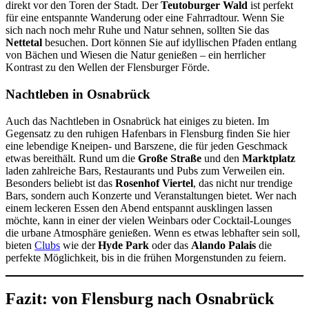
direkt vor den Toren der Stadt. Der
Teutoburger Wald
ist perfekt
für eine entspannte Wanderung oder eine Fahrradtour. Wenn Sie
sich nach noch mehr Ruhe und Natur sehnen, sollten Sie das
Nettetal
besuchen. Dort können Sie auf idyllischen Pfaden entlang
von Bächen und Wiesen die Natur genießen – ein herrlicher
Kontrast zu den Wellen der Flensburger Förde.
Nachtleben in Osnabrück
Auch das Nachtleben in Osnabrück hat einiges zu bieten. Im
Gegensatz zu den ruhigen Hafenbars in Flensburg finden Sie hier
eine lebendige Kneipen- und Barszene, die für jeden Geschmack
etwas bereithält. Rund um die
Große Straße
und den
Marktplatz
laden zahlreiche Bars, Restaurants und Pubs zum Verweilen ein.
Besonders beliebt ist das
Rosenhof Viertel
, das nicht nur trendige
Bars, sondern auch Konzerte und Veranstaltungen bietet. Wer nach
einem leckeren Essen den Abend entspannt ausklingen lassen
möchte, kann in einer der vielen Weinbars oder Cocktail-Lounges
die urbane Atmosphäre genießen. Wenn es etwas lebhafter sein soll,
bieten
Clubs
wie der
Hyde Park
oder das
Alando Palais
die
perfekte Möglichkeit, bis in die frühen Morgenstunden zu feiern.
Fazit: von Flensburg nach Osnabrück