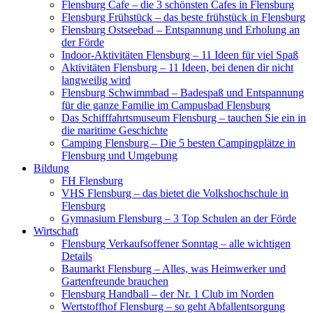
Flensburg Cafe – die 3 schönsten Cafes in Flensburg
Flensburg Frühstück – das beste frühstück in Flensburg
Flensburg Ostseebad – Entspannung und Erholung an
der Förde
Indoor-Aktivitäten Flensburg – 11 Ideen für viel Spaß
Aktivitäten Flensburg – 11 Ideen, bei denen dir nicht
langweilig wird
Flensburg Schwimmbad – Badespaß und Entspannung
für die ganze Familie im Campusbad Flensburg
Das Schifffahrtsmuseum Flensburg – tauchen Sie ein in
die maritime Geschichte
Camping Flensburg – Die 5 besten Campingplätze in
Flensburg und Umgebung
Bildung
FH Flensburg
VHS Flensburg – das bietet die Volkshochschule in
Flensburg
Gymnasium Flensburg – 3 Top Schulen an der Förde
Wirtschaft
Flensburg Verkaufsoffener Sonntag – alle wichtigen
Details
Baumarkt Flensburg – Alles, was Heimwerker und
Gartenfreunde brauchen
Flensburg Handball – der Nr. 1 Club im Norden
Wertstoffhof Flensburg – so geht Abfallentsorgung