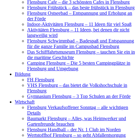
Flensburg Cafe – die 3 schönsten Cafes in Flensburg
Flensburg Frühstück – das beste frühstück in Flensburg
Flensburg Ostseebad – Entspannung und Erholung an
der Förde
Indoor-Aktivitäten Flensburg – 11 Ideen für viel Spaß
Aktivitäten Flensburg – 11 Ideen, bei denen dir nicht
langweilig wird
Flensburg Schwimmbad – Badespaß und Entspannung
für die ganze Familie im Campusbad Flensburg
Das Schifffahrtsmuseum Flensburg – tauchen Sie ein in
die maritime Geschichte
Camping Flensburg – Die 5 besten Campingplätze in
Flensburg und Umgebung
Bildung
FH Flensburg
VHS Flensburg – das bietet die Volkshochschule in
Flensburg
Gymnasium Flensburg – 3 Top Schulen an der Förde
Wirtschaft
Flensburg Verkaufsoffener Sonntag – alle wichtigen
Details
Baumarkt Flensburg – Alles, was Heimwerker und
Gartenfreunde brauchen
Flensburg Handball – der Nr. 1 Club im Norden
Wertstoffhof Flensburg – so geht Abfallentsorgung