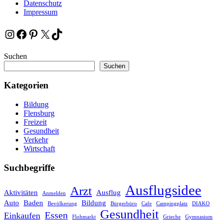
Datenschutz
Impressum
Instagram
Facebook
Pinterest
X
TikTok
Suchen
Suchen
Kategorien
Bildung
Flensburg
Freizeit
Gesundheit
Verkehr
Wirtschaft
Suchbegriffe
Ausflugsidee
Arzt
Aktivitäten
Ausflug
Anmelden
Auto
Baden
Bildung
Bevölkerung
Bürgerbüro
Cafe
Campingplatz
DIAKO
Gesundheit
Essen
Einkaufen
Flohmarkt
Grieche
Gymnasium