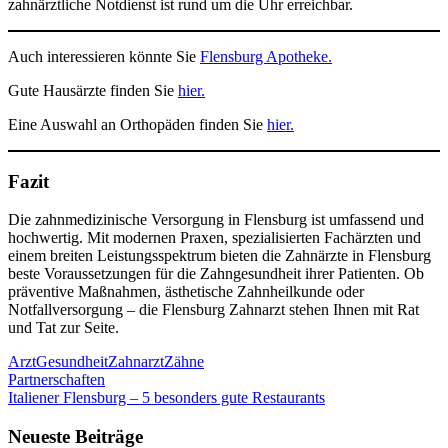
zahnärztliche Notdienst ist rund um die Uhr erreichbar.
Auch interessieren könnte Sie
Flensburg Apotheke.
Gute Hausärzte finden Sie
hier.
Eine Auswahl an Orthopäden finden Sie
hier.
Fazit
Die zahnmedizinische Versorgung in Flensburg ist umfassend und
hochwertig. Mit modernen Praxen, spezialisierten Fachärzten und
einem breiten Leistungsspektrum bieten die Zahnärzte in Flensburg
beste Voraussetzungen für die Zahngesundheit ihrer Patienten. Ob
präventive Maßnahmen, ästhetische Zahnheilkunde oder
Notfallversorgung – die Flensburg Zahnarzt stehen Ihnen mit Rat
und Tat zur Seite.
Arzt
Gesundheit
Zahnarzt
Zähne
Beitragsnavigation
Vorheriger
Partnerschaften
Beitrag:
Nächster
Italiener Flensburg – 5 besonders gute Restaurants
Beitrag:
Neueste Beiträge