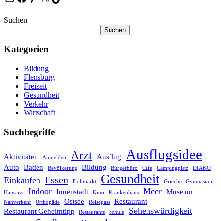
Suchen
Suchen
Kategorien
Bildung
Flensburg
Freizeit
Gesundheit
Verkehr
Wirtschaft
Suchbegriffe
Ausflugsidee
Arzt
Aktivitäten
Ausflug
Anmelden
Auto
Baden
Bildung
Bevölkerung
Bürgerbüro
Cafe
Campingplatz
DIAKO
Gesundheit
Essen
Einkaufen
Flohmarkt
Grieche
Gymnasium
Indoor
Meer
Innenstadt
Museum
Hausarzt
Kino
Krankenhaus
Ostsee
Restaurant
Nahverkehr
Orthopäde
Reisepass
Sehenswürdigkeit
Restaurant Geheimtipp
Restaurants
Schule