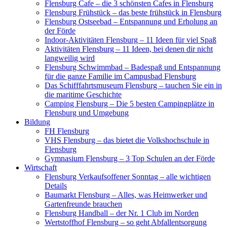
Flensburg Cafe – die 3 schönsten Cafes in Flensburg
Flensburg Frühstück – das beste frühstück in Flensburg
Flensburg Ostseebad – Entspannung und Erholung an
der Förde
Indoor-Aktivitäten Flensburg – 11 Ideen für viel Spaß
Aktivitäten Flensburg – 11 Ideen, bei denen dir nicht
langweilig wird
Flensburg Schwimmbad – Badespaß und Entspannung
für die ganze Familie im Campusbad Flensburg
Das Schifffahrtsmuseum Flensburg – tauchen Sie ein in
die maritime Geschichte
Camping Flensburg – Die 5 besten Campingplätze in
Flensburg und Umgebung
Bildung
FH Flensburg
VHS Flensburg – das bietet die Volkshochschule in
Flensburg
Gymnasium Flensburg – 3 Top Schulen an der Förde
Wirtschaft
Flensburg Verkaufsoffener Sonntag – alle wichtigen
Details
Baumarkt Flensburg – Alles, was Heimwerker und
Gartenfreunde brauchen
Flensburg Handball – der Nr. 1 Club im Norden
Wertstoffhof Flensburg – so geht Abfallentsorgung