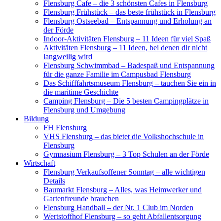
Flensburg Cafe – die 3 schönsten Cafes in Flensburg
Flensburg Frühstück – das beste frühstück in Flensburg
Flensburg Ostseebad – Entspannung und Erholung an
der Förde
Indoor-Aktivitäten Flensburg – 11 Ideen für viel Spaß
Aktivitäten Flensburg – 11 Ideen, bei denen dir nicht
langweilig wird
Flensburg Schwimmbad – Badespaß und Entspannung
für die ganze Familie im Campusbad Flensburg
Das Schifffahrtsmuseum Flensburg – tauchen Sie ein in
die maritime Geschichte
Camping Flensburg – Die 5 besten Campingplätze in
Flensburg und Umgebung
Bildung
FH Flensburg
VHS Flensburg – das bietet die Volkshochschule in
Flensburg
Gymnasium Flensburg – 3 Top Schulen an der Förde
Wirtschaft
Flensburg Verkaufsoffener Sonntag – alle wichtigen
Details
Baumarkt Flensburg – Alles, was Heimwerker und
Gartenfreunde brauchen
Flensburg Handball – der Nr. 1 Club im Norden
Wertstoffhof Flensburg – so geht Abfallentsorgung