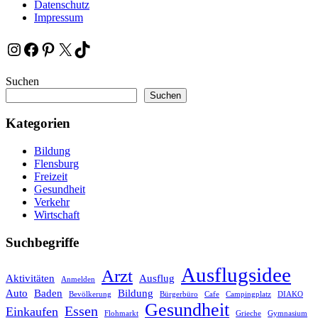
Datenschutz
Impressum
Instagram
Facebook
Pinterest
X
TikTok
Suchen
Suchen
Kategorien
Bildung
Flensburg
Freizeit
Gesundheit
Verkehr
Wirtschaft
Suchbegriffe
Ausflugsidee
Arzt
Aktivitäten
Ausflug
Anmelden
Auto
Baden
Bildung
Bevölkerung
Bürgerbüro
Cafe
Campingplatz
DIAKO
Gesundheit
Essen
Einkaufen
Flohmarkt
Grieche
Gymnasium