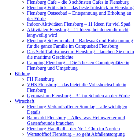
Flensburg Cafe – die 3 schönsten Cafes in Flensburg
Flensburg Frühstück – das beste frühstück in Flensburg
Flensburg Ostseebad – Entspannung und Erholung an
der Förde
Indoor-Aktivitäten Flensburg – 11 Ideen für viel Spaß
Aktivitäten Flensburg – 11 Ideen, bei denen dir nicht
langweilig wird
Flensburg Schwimmbad – Badespaß und Entspannung
für die ganze Familie im Campusbad Flensburg
Das Schifffahrtsmuseum Flensburg – tauchen Sie ein in
die maritime Geschichte
Camping Flensburg – Die 5 besten Campingplätze in
Flensburg und Umgebung
Bildung
FH Flensburg
VHS Flensburg – das bietet die Volkshochschule in
Flensburg
Gymnasium Flensburg – 3 Top Schulen an der Förde
Wirtschaft
Flensburg Verkaufsoffener Sonntag – alle wichtigen
Details
Baumarkt Flensburg – Alles, was Heimwerker und
Gartenfreunde brauchen
Flensburg Handball – der Nr. 1 Club im Norden
Wertstoffhof Flensburg – so geht Abfallentsorgung