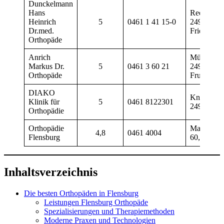
Dunckelmann
Hans
Reepschlä
Heinrich
5
0461 1 41 15-0
24937 Fle
Dr.med.
Friesische
Orthopäde
Anrich
Mürwiker S
Markus Dr.
5
0461 3 60 21
24943 Fle
Orthopäde
Fruerlund
DIAKO
Knuthstraß
Klinik für
5
0461 8122301
24939 Fle
Orthopädie
Orthopädie
Marienhö
4,8
0461 4004
Flensburg
60, 24939
Inhaltsverzeichnis
Die besten Orthopäden in Flensburg
Leistungen Flensburg Orthopäde
Spezialisierungen und Therapiemethoden
Moderne Praxen und Technologien