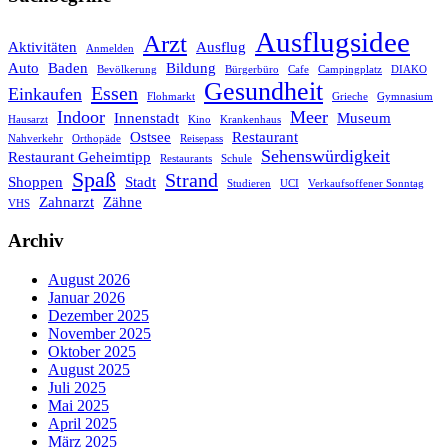
Ausflugsidee
Arzt
Aktivitäten
Ausflug
Anmelden
Auto
Baden
Bildung
Bevölkerung
Bürgerbüro
Cafe
Campingplatz
DIAKO
Gesundheit
Essen
Einkaufen
Flohmarkt
Grieche
Gymnasium
Indoor
Meer
Innenstadt
Museum
Hausarzt
Kino
Krankenhaus
Ostsee
Restaurant
Nahverkehr
Orthopäde
Reisepass
Sehenswürdigkeit
Restaurant Geheimtipp
Restaurants
Schule
Spaß
Strand
Shoppen
Stadt
Studieren
UCI
Verkaufsoffener Sonntag
Zahnarzt
Zähne
VHS
Archiv
August 2026
Januar 2026
Dezember 2025
November 2025
Oktober 2025
August 2025
Juli 2025
Mai 2025
April 2025
März 2025