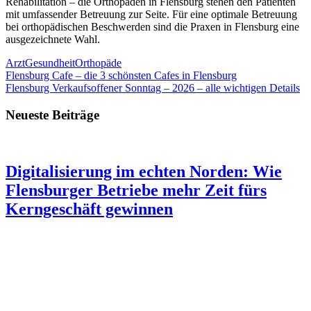
Rehabilitation – die Orthopäden in Flensburg stehen den Patienten
mit umfassender Betreuung zur Seite. Für eine optimale Betreuung
bei orthopädischen Beschwerden sind die Praxen in Flensburg eine
ausgezeichnete Wahl.
Arzt
Gesundheit
Orthopäde
Beitragsnavigation
Vorheriger
Flensburg Cafe – die 3 schönsten Cafes in Flensburg
Beitrag:
Nächster
Flensburg Verkaufsoffener Sonntag – 2026 – alle wichtigen Details
Beitrag:
Neueste Beiträge
Digitalisierung im echten Norden: Wie
Flensburger Betriebe mehr Zeit fürs
Kerngeschäft gewinnen