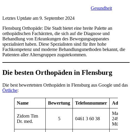
Gesundheit
Letztes Uptdate am 9. September 2024
Flensburg Orthopäde: Die Stadt bietet eine breite Palette an
orthopädischen Fachärzten, die sich auf die Diagnose und
Behandlung von Erkrankungen des Bewegungsapparates
spezialisiert haben. Diese Spezialisten sind für ihre hohe
Fachkompetenz und moderne Behandlungsmethoden bekannt, die
Patienten aller Altersgruppen zugutekommen.
Die besten Orthopäden in Flensburg
Die best bewertetsten Orthopäden in Flensburg aus Google und das
Örtliche
:
Name
Bewertung
Telefonnummer
Adresse
Marrensd
Zidorn Tim
5
0461 3 60 38
24944 Fle
Dr. med.
Mürwik