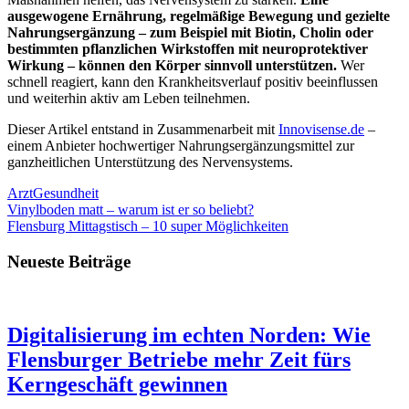
ausgewogene Ernährung, regelmäßige Bewegung und gezielte
Nahrungsergänzung – zum Beispiel mit Biotin, Cholin oder
bestimmten pflanzlichen Wirkstoffen mit neuroprotektiver
Wirkung – können den Körper sinnvoll unterstützen.
Wer
schnell reagiert, kann den Krankheitsverlauf positiv beeinflussen
und weiterhin aktiv am Leben teilnehmen.
Dieser Artikel entstand in Zusammenarbeit mit
Innovisense.de
–
einem Anbieter hochwertiger Nahrungsergänzungsmittel zur
ganzheitlichen Unterstützung des Nervensystems.
Arzt
Gesundheit
Beitragsnavigation
Vorheriger
Vinylboden matt – warum ist er so beliebt?
Beitrag:
Nächster
Flensburg Mittagstisch – 10 super Möglichkeiten
Beitrag:
Neueste Beiträge
Digitalisierung im echten Norden: Wie
Flensburger Betriebe mehr Zeit fürs
Kerngeschäft gewinnen