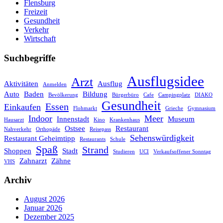
Flensburg
Freizeit
Gesundheit
Verkehr
Wirtschaft
Suchbegriffe
Ausflugsidee
Arzt
Aktivitäten
Ausflug
Anmelden
Auto
Baden
Bildung
Bevölkerung
Bürgerbüro
Cafe
Campingplatz
DIAKO
Gesundheit
Essen
Einkaufen
Flohmarkt
Grieche
Gymnasium
Indoor
Meer
Innenstadt
Museum
Hausarzt
Kino
Krankenhaus
Ostsee
Restaurant
Nahverkehr
Orthopäde
Reisepass
Sehenswürdigkeit
Restaurant Geheimtipp
Restaurants
Schule
Spaß
Strand
Shoppen
Stadt
Studieren
UCI
Verkaufsoffener Sonntag
Zahnarzt
Zähne
VHS
Archiv
August 2026
Januar 2026
Dezember 2025