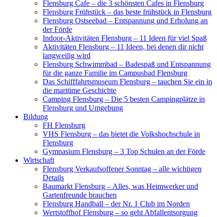
Flensburg Cafe – die 3 schönsten Cafes in Flensburg
Flensburg Frühstück – das beste frühstück in Flensburg
Flensburg Ostseebad – Entspannung und Erholung an
der Förde
Indoor-Aktivitäten Flensburg – 11 Ideen für viel Spaß
Aktivitäten Flensburg – 11 Ideen, bei denen dir nicht
langweilig wird
Flensburg Schwimmbad – Badespaß und Entspannung
für die ganze Familie im Campusbad Flensburg
Das Schifffahrtsmuseum Flensburg – tauchen Sie ein in
die maritime Geschichte
Camping Flensburg – Die 5 besten Campingplätze in
Flensburg und Umgebung
Bildung
FH Flensburg
VHS Flensburg – das bietet die Volkshochschule in
Flensburg
Gymnasium Flensburg – 3 Top Schulen an der Förde
Wirtschaft
Flensburg Verkaufsoffener Sonntag – alle wichtigen
Details
Baumarkt Flensburg – Alles, was Heimwerker und
Gartenfreunde brauchen
Flensburg Handball – der Nr. 1 Club im Norden
Wertstoffhof Flensburg – so geht Abfallentsorgung