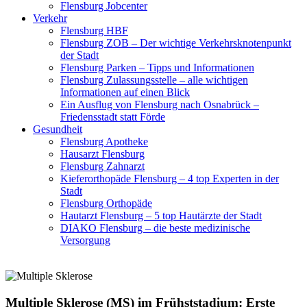
Flensburg Jobcenter
Verkehr
Flensburg HBF
Flensburg ZOB – Der wichtige Verkehrsknotenpunkt
der Stadt
Flensburg Parken – Tipps und Informationen
Flensburg Zulassungsstelle – alle wichtigen
Informationen auf einen Blick
Ein Ausflug von Flensburg nach Osnabrück –
Friedensstadt statt Förde
Gesundheit
Flensburg Apotheke
Hausarzt Flensburg
Flensburg Zahnarzt
Kieferorthopäde Flensburg – 4 top Experten in der
Stadt
Flensburg Orthopäde
Hautarzt Flensburg – 5 top Hautärzte der Stadt
DIAKO Flensburg – die beste medizinische
Versorgung
Multiple Sklerose (MS) im Frühststadium: Erste