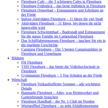
Flensburg Cafe – die 3 schönsten Cafes in Flensburg
Flensburg Frühstück – das beste frühstück in Flensburg
Flensburg Ostseebad – Entspannung und Erholung an
der Förde
Indoor-Aktivitäten Flensburg – 11 Ideen für viel Spaß
Aktivitäten Flensburg – 11 Ideen, bei denen dir nicht
langweilig wird
Flensburg Schwimmbad – Badespaß und Entspannung
für die ganze Familie im Campusbad Flensburg
Das Schifffahrtsmuseum Flensburg – tauchen Sie ein in
die maritime Geschichte
Camping Flensburg – Die 5 besten Campingplätze in
Flensburg und Umgebung
Bildung
FH Flensburg
VHS Flensburg – das bietet die Volkshochschule in
Flensburg
Gymnasium Flensburg – 3 Top Schulen an der Förde
Wirtschaft
Flensburg Verkaufsoffener Sonntag – alle wichtigen
Details
Baumarkt Flensburg – Alles, was Heimwerker und
Gartenfreunde brauchen
Flensburg Handball – der Nr. 1 Club im Norden
Wertstoffhof Flensburg – so geht Abfallentsorgung