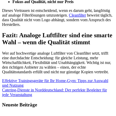
Fokus auf Qualität, nicht nur Preis
Dieses Vertrauen ist entscheidend, wenn es darum geht, langfristig
auf analoge Filterlösungen umzusteigen.
Cleanfilter
beweist täglich,
dass Qualität nicht vom Logo abhängt, sondern vom Anspruch des
Herstellers.
Fazit: Analoge Luftfilter sind eine smarte
Wahl – wenn die Qualität stimmt
Wer auf hochwertige analoge Luftfilter von Cleanfilter setzt, trifft
eine durchdachte Entscheidung: für gleiche Leistung, mehr
Wirtschaftlichkeit, Flexibilität und Unabhängigkeit. Wichtig ist nur,
den richtigen Anbieter zu wählen – einen, der echte
Qualitätsstandards erfüllt und nicht nur günstige Kopien vertreibt.
Beitragsnavigation
Vorheriger
Effektive Trainingsgeräte für Ihr Home-Gym: Tipps zur Auswahl
Beitrag:
und Nutzung
Nächster
Catering-Dienste in Norddeutschland: Der perfekte Begleiter für
Beitrag:
jede Veranstaltung
Neueste Beiträge