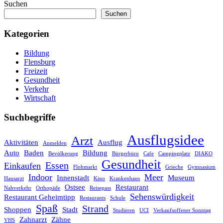
Suchen
Suchen
Kategorien
Bildung
Flensburg
Freizeit
Gesundheit
Verkehr
Wirtschaft
Suchbegriffe
Ausflugsidee
Arzt
Aktivitäten
Ausflug
Anmelden
Auto
Baden
Bildung
Bevölkerung
Bürgerbüro
Cafe
Campingplatz
DIAKO
Gesundheit
Essen
Einkaufen
Flohmarkt
Grieche
Gymnasium
Indoor
Meer
Innenstadt
Museum
Hausarzt
Kino
Krankenhaus
Ostsee
Restaurant
Nahverkehr
Orthopäde
Reisepass
Sehenswürdigkeit
Restaurant Geheimtipp
Restaurants
Schule
Spaß
Strand
Shoppen
Stadt
Studieren
UCI
Verkaufsoffener Sonntag
Zahnarzt
Zähne
VHS